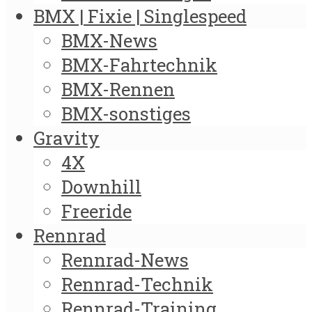
BMX | Fixie | Singlespeed
BMX-News
BMX-Fahrtechnik
BMX-Rennen
BMX-sonstiges
Gravity
4X
Downhill
Freeride
Rennrad
Rennrad-News
Rennrad-Technik
Rennrad-Training