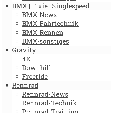
BMX | Fixie | Singlespeed
BMX-News
BMX-Fahrtechnik
BMX-Rennen
BMX-sonstiges
Gravity
4X
Downhill
Freeride
Rennrad
Rennrad-News
Rennrad-Technik
Rennrad-Training