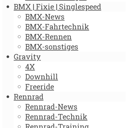
BMX | Fixie | Singlespeed
BMX-News
BMX-Fahrtechnik
BMX-Rennen
BMX-sonstiges
Gravity
4X
Downhill
Freeride
Rennrad
Rennrad-News
Rennrad-Technik
Rennrad-Training