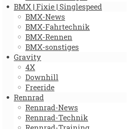
BMX | Fixie | Singlespeed
BMX-News
BMX-Fahrtechnik
BMX-Rennen
BMX-sonstiges
Gravity
4X
Downhill
Freeride
Rennrad
Rennrad-News
Rennrad-Technik
Rennrad-Training