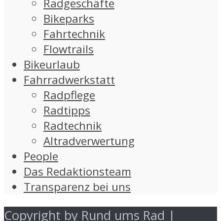
Radgeschäfte
Bikeparks
Fahrtechnik
Flowtrails
Bikeurlaub
Fahrradwerkstatt
Radpflege
Radtipps
Radtechnik
Altradverwertung
People
Das Redaktionsteam
Transparenz bei uns
Copyright by Rund ums Rad |