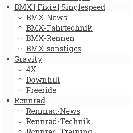
BMX | Fixie | Singlespeed
BMX-News
BMX-Fahrtechnik
BMX-Rennen
BMX-sonstiges
Gravity
4X
Downhill
Freeride
Rennrad
Rennrad-News
Rennrad-Technik
Rennrad-Training