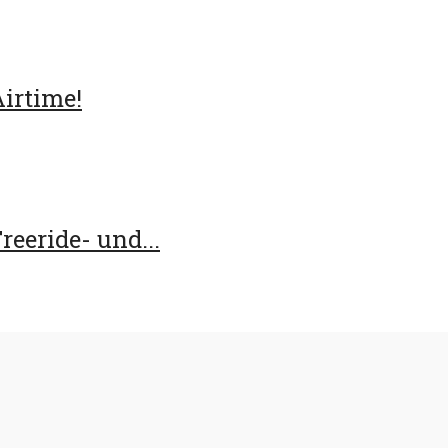
Airtime!
eeride- und...