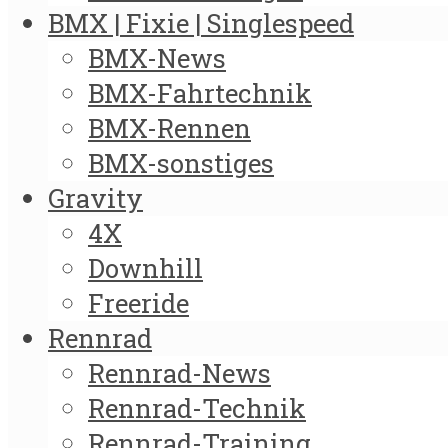
BMX | Fixie | Singlespeed
BMX-News
BMX-Fahrtechnik
BMX-Rennen
BMX-sonstiges
Gravity
4X
Downhill
Freeride
Rennrad
Rennrad-News
Rennrad-Technik
Rennrad-Training