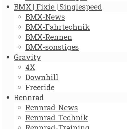
BMX | Fixie | Singlespeed
BMX-News
BMX-Fahrtechnik
BMX-Rennen
BMX-sonstiges
Gravity
4X
Downhill
Freeride
Rennrad
Rennrad-News
Rennrad-Technik
Rennrad-Training