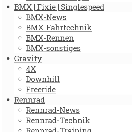
BMX | Fixie | Singlespeed
BMX-News
BMX-Fahrtechnik
BMX-Rennen
BMX-sonstiges
Gravity
4X
Downhill
Freeride
Rennrad
Rennrad-News
Rennrad-Technik
Rennrad-Training