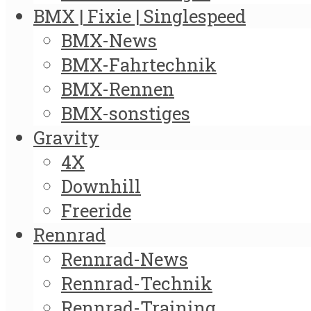
BMX | Fixie | Singlespeed
BMX-News
BMX-Fahrtechnik
BMX-Rennen
BMX-sonstiges
Gravity
4X
Downhill
Freeride
Rennrad
Rennrad-News
Rennrad-Technik
Rennrad-Training