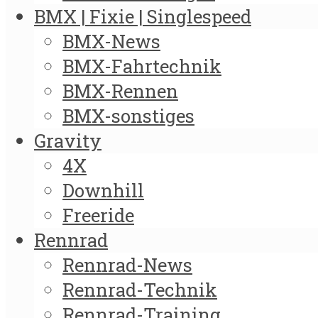
BMX | Fixie | Singlespeed
BMX-News
BMX-Fahrtechnik
BMX-Rennen
BMX-sonstiges
Gravity
4X
Downhill
Freeride
Rennrad
Rennrad-News
Rennrad-Technik
Rennrad-Training