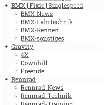
BMX | Fixie | Singlespeed
BMX-News
BMX-Fahrtechnik
BMX-Rennen
BMX-sonstiges
Gravity
4X
Downhill
Freeride
Rennrad
Rennrad-News
Rennrad-Technik
Rennrad-Training