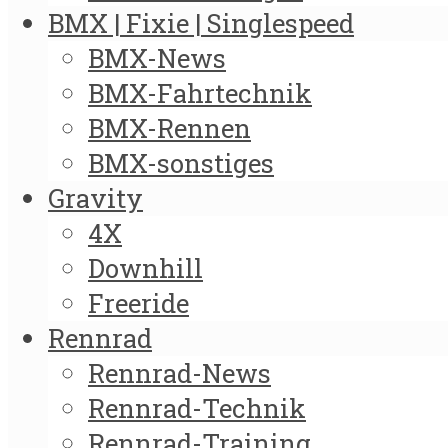
BMX | Fixie | Singlespeed
BMX-News
BMX-Fahrtechnik
BMX-Rennen
BMX-sonstiges
Gravity
4X
Downhill
Freeride
Rennrad
Rennrad-News
Rennrad-Technik
Rennrad-Training