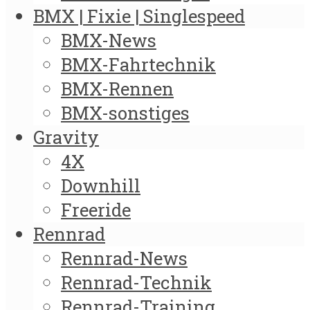
BMX | Fixie | Singlespeed
BMX-News
BMX-Fahrtechnik
BMX-Rennen
BMX-sonstiges
Gravity
4X
Downhill
Freeride
Rennrad
Rennrad-News
Rennrad-Technik
Rennrad-Training