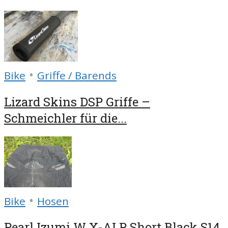
•
Bike
Griffe / Barends
Lizard Skins DSP Griffe –
Schmeichler für die...
•
Bike
Hosen
Pearl Izumi W X-ALP Short Black S14