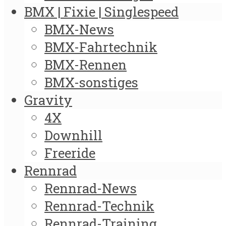
BMX | Fixie | Singlespeed
BMX-News
BMX-Fahrtechnik
BMX-Rennen
BMX-sonstiges
Gravity
4X
Downhill
Freeride
Rennrad
Rennrad-News
Rennrad-Technik
Rennrad-Training