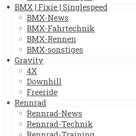
BMX | Fixie | Singlespeed
BMX-News
BMX-Fahrtechnik
BMX-Rennen
BMX-sonstiges
Gravity
4X
Downhill
Freeride
Rennrad
Rennrad-News
Rennrad-Technik
Rennrad-Training