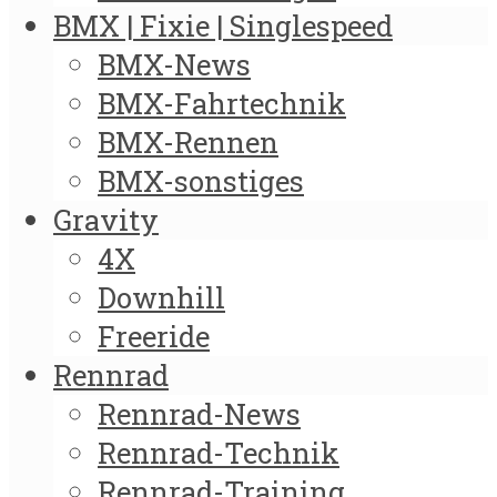
BMX | Fixie | Singlespeed
BMX-News
BMX-Fahrtechnik
BMX-Rennen
BMX-sonstiges
Gravity
4X
Downhill
Freeride
Rennrad
Rennrad-News
Rennrad-Technik
Rennrad-Training