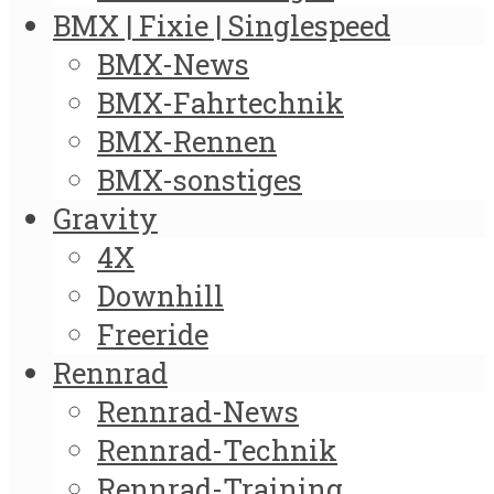
BMX | Fixie | Singlespeed
BMX-News
BMX-Fahrtechnik
BMX-Rennen
BMX-sonstiges
Gravity
4X
Downhill
Freeride
Rennrad
Rennrad-News
Rennrad-Technik
Rennrad-Training