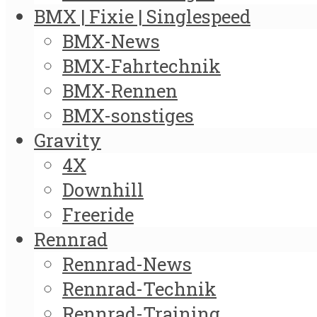
BMX | Fixie | Singlespeed
BMX-News
BMX-Fahrtechnik
BMX-Rennen
BMX-sonstiges
Gravity
4X
Downhill
Freeride
Rennrad
Rennrad-News
Rennrad-Technik
Rennrad-Training