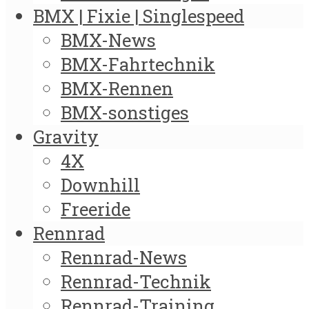
BMX | Fixie | Singlespeed
BMX-News
BMX-Fahrtechnik
BMX-Rennen
BMX-sonstiges
Gravity
4X
Downhill
Freeride
Rennrad
Rennrad-News
Rennrad-Technik
Rennrad-Training