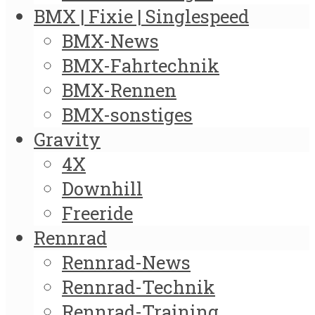
BMX | Fixie | Singlespeed
BMX-News
BMX-Fahrtechnik
BMX-Rennen
BMX-sonstiges
Gravity
4X
Downhill
Freeride
Rennrad
Rennrad-News
Rennrad-Technik
Rennrad-Training