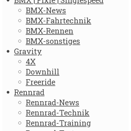
BMX | Fixie | Singlespeed
BMX-News
BMX-Fahrtechnik
BMX-Rennen
BMX-sonstiges
Gravity
4X
Downhill
Freeride
Rennrad
Rennrad-News
Rennrad-Technik
Rennrad-Training