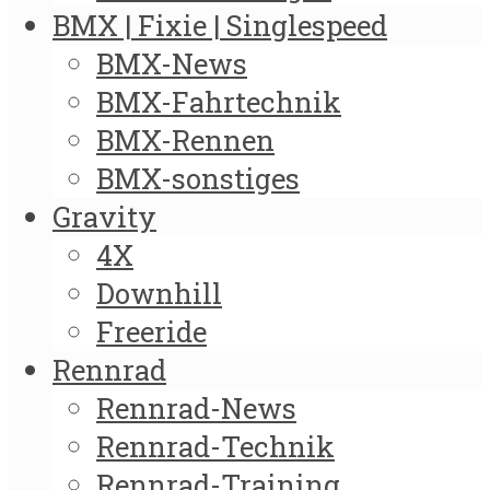
BMX | Fixie | Singlespeed
BMX-News
BMX-Fahrtechnik
BMX-Rennen
BMX-sonstiges
Gravity
4X
Downhill
Freeride
Rennrad
Rennrad-News
Rennrad-Technik
Rennrad-Training