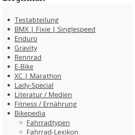
Testabteilung
BMX | Fixie | Singlespeed
Enduro
Gravity
Rennrad
E-Bike
XC | Marathon
Lady-Special
Literatur / Medien
Fitness / Ernährung
Bikepedia
Fahrradtypen
Fahrrad-Lexikon