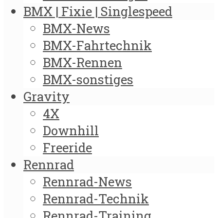
BMX | Fixie | Singlespeed
BMX-News
BMX-Fahrtechnik
BMX-Rennen
BMX-sonstiges
Gravity
4X
Downhill
Freeride
Rennrad
Rennrad-News
Rennrad-Technik
Rennrad-Training