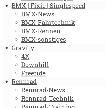
BMX | Fixie | Singlespeed
BMX-News
BMX-Fahrtechnik
BMX-Rennen
BMX-sonstiges
Gravity
4X
Downhill
Freeride
Rennrad
Rennrad-News
Rennrad-Technik
Rennrad-Training