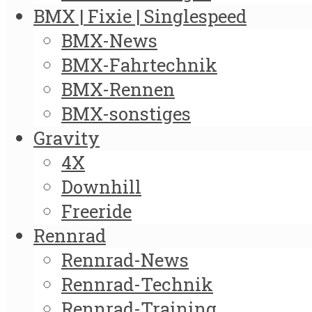
BMX | Fixie | Singlespeed
BMX-News
BMX-Fahrtechnik
BMX-Rennen
BMX-sonstiges
Gravity
4X
Downhill
Freeride
Rennrad
Rennrad-News
Rennrad-Technik
Rennrad-Training