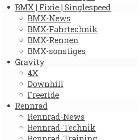
BMX | Fixie | Singlespeed
BMX-News
BMX-Fahrtechnik
BMX-Rennen
BMX-sonstiges
Gravity
4X
Downhill
Freeride
Rennrad
Rennrad-News
Rennrad-Technik
Rennrad-Training