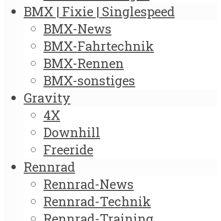
BMX | Fixie | Singlespeed
BMX-News
BMX-Fahrtechnik
BMX-Rennen
BMX-sonstiges
Gravity
4X
Downhill
Freeride
Rennrad
Rennrad-News
Rennrad-Technik
Rennrad-Training