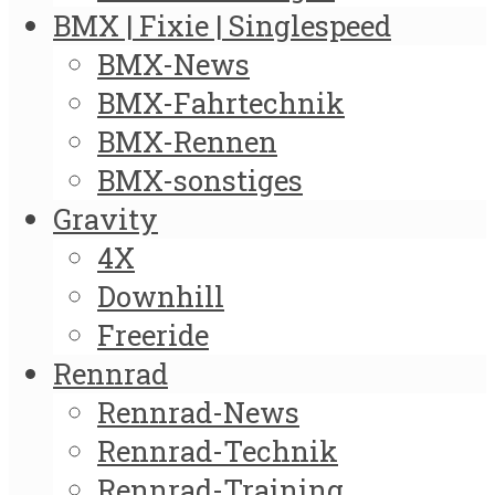
BMX | Fixie | Singlespeed
BMX-News
BMX-Fahrtechnik
BMX-Rennen
BMX-sonstiges
Gravity
4X
Downhill
Freeride
Rennrad
Rennrad-News
Rennrad-Technik
Rennrad-Training