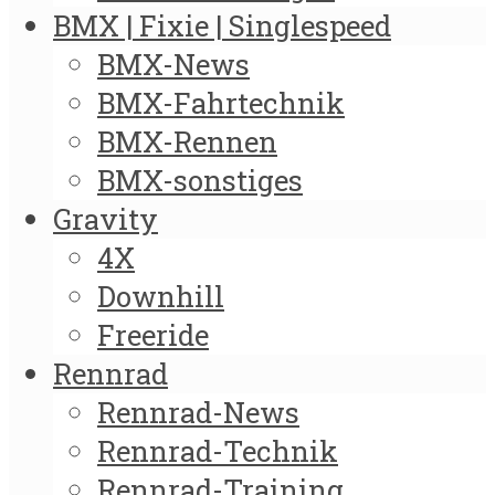
BMX | Fixie | Singlespeed
BMX-News
BMX-Fahrtechnik
BMX-Rennen
BMX-sonstiges
Gravity
4X
Downhill
Freeride
Rennrad
Rennrad-News
Rennrad-Technik
Rennrad-Training