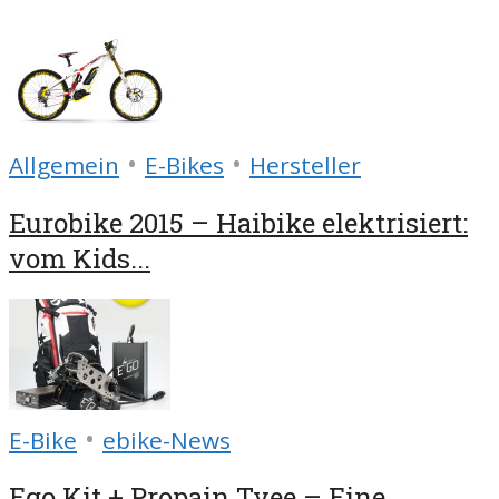
•
•
Allgemein
E-Bikes
Hersteller
Eurobike 2015 – Haibike elektrisiert:
vom Kids...
•
E-Bike
ebike-News
Ego Kit + Propain Tyee – Eine