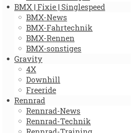
BMX | Fixie | Singlespeed
BMX-News
BMX-Fahrtechnik
BMX-Rennen
BMX-sonstiges
Gravity
4X
Downhill
Freeride
Rennrad
Rennrad-News
Rennrad-Technik
Rennrad-Training