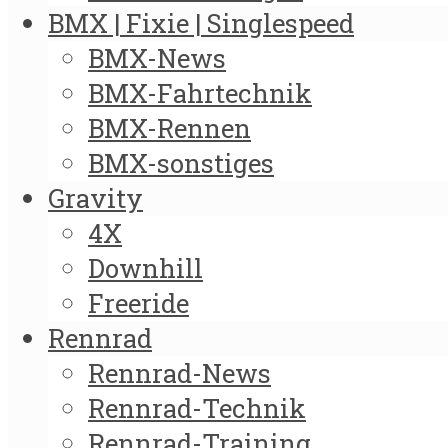
BMX | Fixie | Singlespeed
BMX-News
BMX-Fahrtechnik
BMX-Rennen
BMX-sonstiges
Gravity
4X
Downhill
Freeride
Rennrad
Rennrad-News
Rennrad-Technik
Rennrad-Training