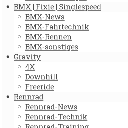
BMX | Fixie | Singlespeed
BMX-News
BMX-Fahrtechnik
BMX-Rennen
BMX-sonstiges
Gravity
4X
Downhill
Freeride
Rennrad
Rennrad-News
Rennrad-Technik
Rennrad-Training