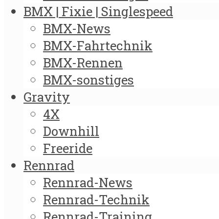
BMX | Fixie | Singlespeed
BMX-News
BMX-Fahrtechnik
BMX-Rennen
BMX-sonstiges
Gravity
4X
Downhill
Freeride
Rennrad
Rennrad-News
Rennrad-Technik
Rennrad-Training