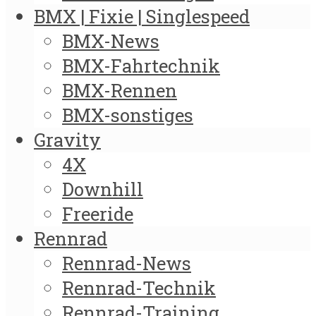
BMX | Fixie | Singlespeed
BMX-News
BMX-Fahrtechnik
BMX-Rennen
BMX-sonstiges
Gravity
4X
Downhill
Freeride
Rennrad
Rennrad-News
Rennrad-Technik
Rennrad-Training