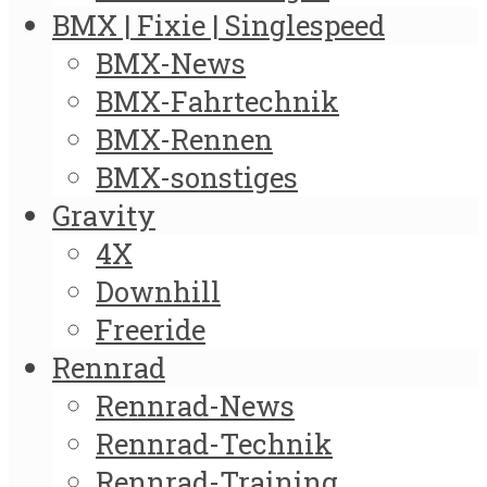
BMX | Fixie | Singlespeed
BMX-News
BMX-Fahrtechnik
BMX-Rennen
BMX-sonstiges
Gravity
4X
Downhill
Freeride
Rennrad
Rennrad-News
Rennrad-Technik
Rennrad-Training