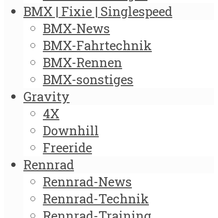
BMX | Fixie | Singlespeed
BMX-News
BMX-Fahrtechnik
BMX-Rennen
BMX-sonstiges
Gravity
4X
Downhill
Freeride
Rennrad
Rennrad-News
Rennrad-Technik
Rennrad-Training