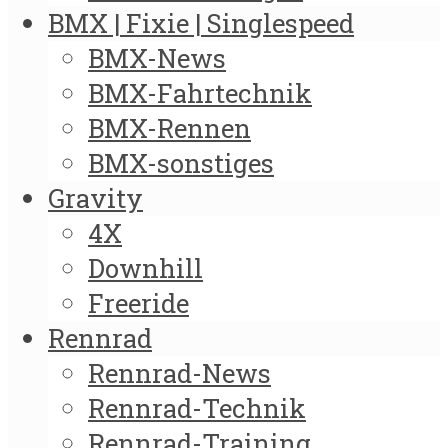
BMX | Fixie | Singlespeed
BMX-News
BMX-Fahrtechnik
BMX-Rennen
BMX-sonstiges
Gravity
4X
Downhill
Freeride
Rennrad
Rennrad-News
Rennrad-Technik
Rennrad-Training