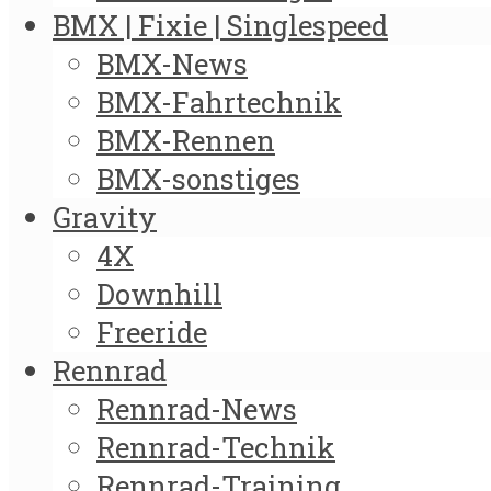
BMX | Fixie | Singlespeed
BMX-News
BMX-Fahrtechnik
BMX-Rennen
BMX-sonstiges
Gravity
4X
Downhill
Freeride
Rennrad
Rennrad-News
Rennrad-Technik
Rennrad-Training