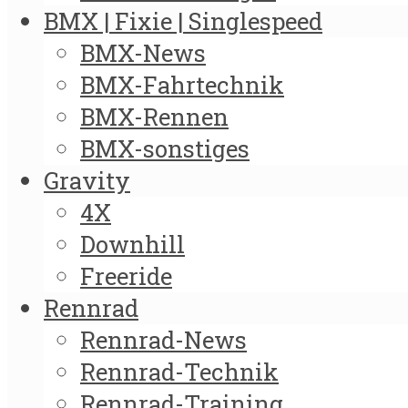
BMX | Fixie | Singlespeed
BMX-News
BMX-Fahrtechnik
BMX-Rennen
BMX-sonstiges
Gravity
4X
Downhill
Freeride
Rennrad
Rennrad-News
Rennrad-Technik
Rennrad-Training