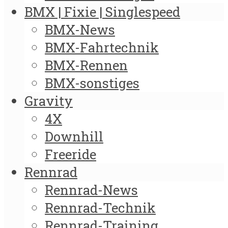
BMX | Fixie | Singlespeed
BMX-News
BMX-Fahrtechnik
BMX-Rennen
BMX-sonstiges
Gravity
4X
Downhill
Freeride
Rennrad
Rennrad-News
Rennrad-Technik
Rennrad-Training