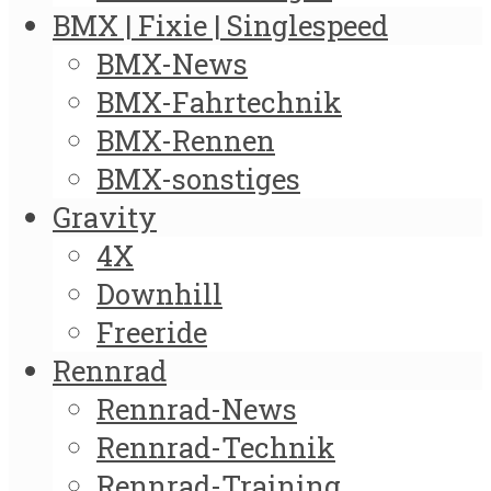
BMX | Fixie | Singlespeed
BMX-News
BMX-Fahrtechnik
BMX-Rennen
BMX-sonstiges
Gravity
4X
Downhill
Freeride
Rennrad
Rennrad-News
Rennrad-Technik
Rennrad-Training