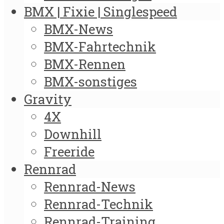
BMX | Fixie | Singlespeed
BMX-News
BMX-Fahrtechnik
BMX-Rennen
BMX-sonstiges
Gravity
4X
Downhill
Freeride
Rennrad
Rennrad-News
Rennrad-Technik
Rennrad-Training