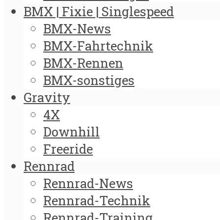
BMX | Fixie | Singlespeed
BMX-News
BMX-Fahrtechnik
BMX-Rennen
BMX-sonstiges
Gravity
4X
Downhill
Freeride
Rennrad
Rennrad-News
Rennrad-Technik
Rennrad-Training