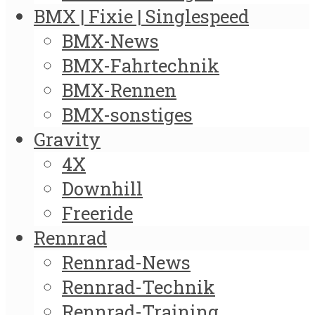
BMX | Fixie | Singlespeed
BMX-News
BMX-Fahrtechnik
BMX-Rennen
BMX-sonstiges
Gravity
4X
Downhill
Freeride
Rennrad
Rennrad-News
Rennrad-Technik
Rennrad-Training