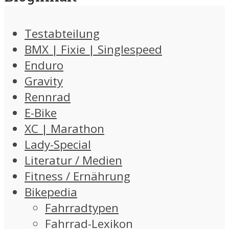
Testabteilung
BMX | Fixie | Singlespeed
Enduro
Gravity
Rennrad
E-Bike
XC | Marathon
Lady-Special
Literatur / Medien
Fitness / Ernährung
Bikepedia
Fahrradtypen
Fahrrad-Lexikon