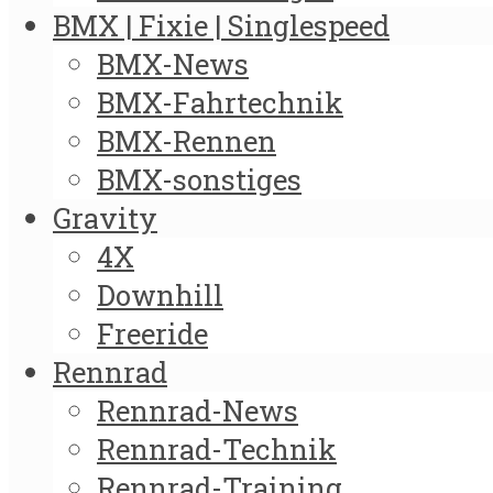
BMX | Fixie | Singlespeed
BMX-News
BMX-Fahrtechnik
BMX-Rennen
BMX-sonstiges
Gravity
4X
Downhill
Freeride
Rennrad
Rennrad-News
Rennrad-Technik
Rennrad-Training