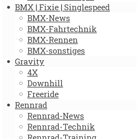
BMX | Fixie | Singlespeed
BMX-News
BMX-Fahrtechnik
BMX-Rennen
BMX-sonstiges
Gravity
4X
Downhill
Freeride
Rennrad
Rennrad-News
Rennrad-Technik
Rennrad-Training