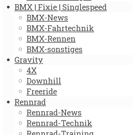
BMX | Fixie | Singlespeed
BMX-News
BMX-Fahrtechnik
BMX-Rennen
BMX-sonstiges
Gravity
4X
Downhill
Freeride
Rennrad
Rennrad-News
Rennrad-Technik
Rennrad-Training