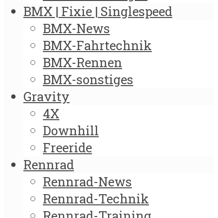
BMX | Fixie | Singlespeed
BMX-News
BMX-Fahrtechnik
BMX-Rennen
BMX-sonstiges
Gravity
4X
Downhill
Freeride
Rennrad
Rennrad-News
Rennrad-Technik
Rennrad-Training