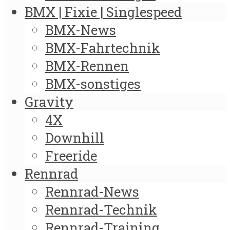
BMX | Fixie | Singlespeed
BMX-News
BMX-Fahrtechnik
BMX-Rennen
BMX-sonstiges
Gravity
4X
Downhill
Freeride
Rennrad
Rennrad-News
Rennrad-Technik
Rennrad-Training