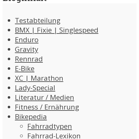
Testabteilung
BMX | Fixie | Singlespeed
Enduro
Gravity
Rennrad
E-Bike
XC | Marathon
Lady-Special
Literatur / Medien
Fitness / Ernährung
Bikepedia
Fahrradtypen
Fahrrad-Lexikon