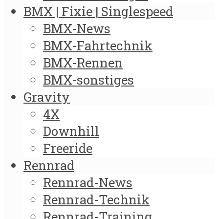
BMX | Fixie | Singlespeed
BMX-News
BMX-Fahrtechnik
BMX-Rennen
BMX-sonstiges
Gravity
4X
Downhill
Freeride
Rennrad
Rennrad-News
Rennrad-Technik
Rennrad-Training