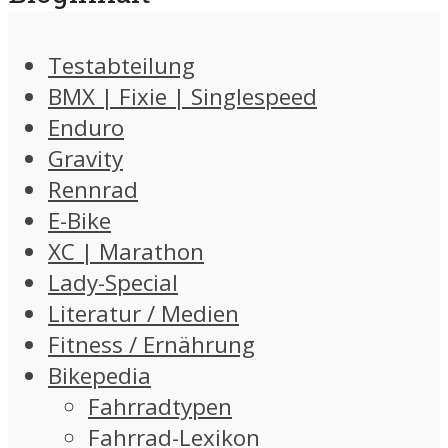
Testabteilung
BMX | Fixie | Singlespeed
Enduro
Gravity
Rennrad
E-Bike
XC | Marathon
Lady-Special
Literatur / Medien
Fitness / Ernährung
Bikepedia
Fahrradtypen
Fahrrad-Lexikon