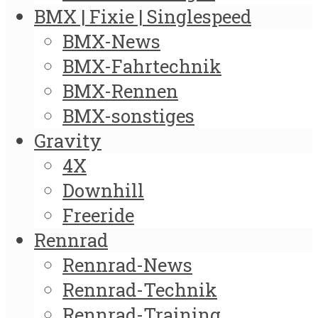
BMX | Fixie | Singlespeed
BMX-News
BMX-Fahrtechnik
BMX-Rennen
BMX-sonstiges
Gravity
4X
Downhill
Freeride
Rennrad
Rennrad-News
Rennrad-Technik
Rennrad-Training